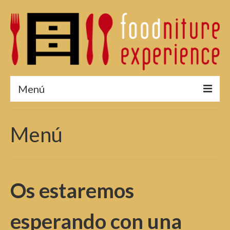
Menú
¿Por qué asistir?
Menú
Menú 2015
Fotos 2015
Reservas
Os estaremos
Edición 2014
esperando con una
Edición 2013