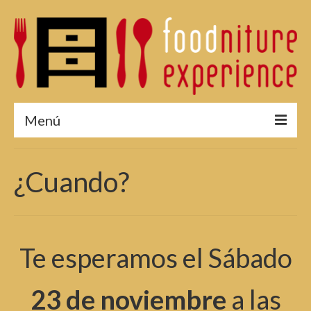
Menú
¿Por qué asistir?
¿Cuando?
Menú 2015
Fotos 2015
Reservas
Te esperamos el Sábado
Edición 2014
23 de noviembre
a las
Edición 2013