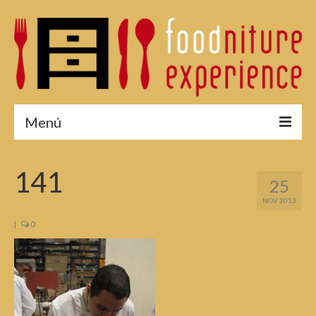
Menú
¿Por qué asistir?
141
25
Menú 2015
NOV 2013
Fotos 2015
|
0
Reservas
Edición 2014
Edición 2013