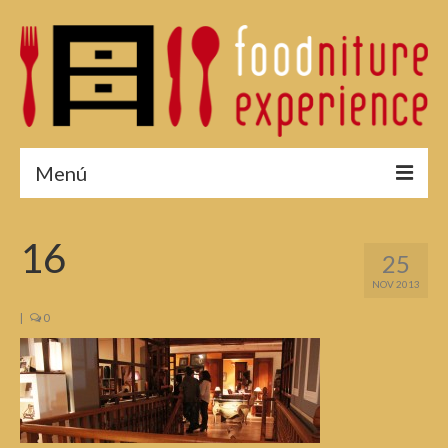
Menú
¿Por qué asistir?
16
25
Menú 2015
NOV 2013
Fotos 2015
|
0
Reservas
Edición 2014
Edición 2013