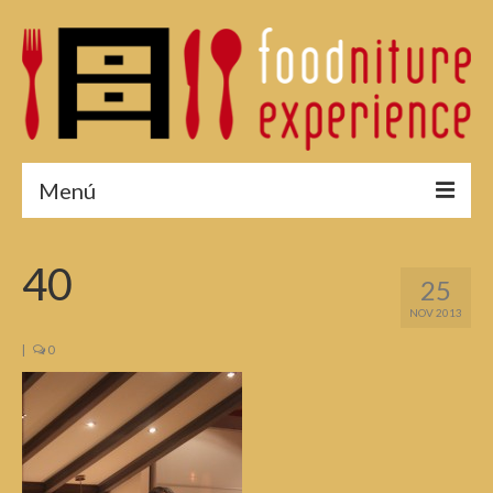
Menú
¿Por qué asistir?
40
25
Menú 2015
NOV 2013
Fotos 2015
|
0
Reservas
Edición 2014
Edición 2013