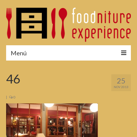
Menú
¿Por qué asistir?
46
25
Menú 2015
NOV 2013
Fotos 2015
|
0
Reservas
Edición 2014
Edición 2013