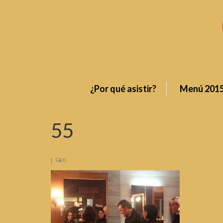
¿Por qué asistir?
Menú 201
55
|
0