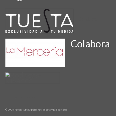
Colabora
Colabora
Organiza
Colabora
© 2026 Foodniture Experience: Tuesta y La Merceria